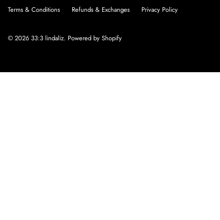
Terms & Conditions
Refunds & Exchanges
Privacy Policy
© 2026
33:3 lindaliz
.
Powered by Shopify