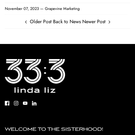
Facebook
Twitter
November 07, 2023 —
Grapevine Marketing
Older Post
Back to News
Newer Post
WELCOME TO THE SISTERHOOD!