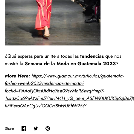
¿Qué esperas para unirte a todas las
tendencias
que nos
mostró la
Semana de la Moda en Guatemala 2023
?
More Here:
https://www.glamour.mx/articulos/guatemala-
fashion-week-2023-tendencias-de-moda?
fbclid=PAAaYJOIxsUtdHq7est09sVMnRBwrqHmp7-
1sadzCa69eAYzFm5YtuHN4H_yQ_aem_ASfiWKtUKUXSj6zJBeZJOJ
tiFiPeraQApCgUvlQQCH8tsWUEhW95sY
Share
Share
Pin
Share
on
on
it