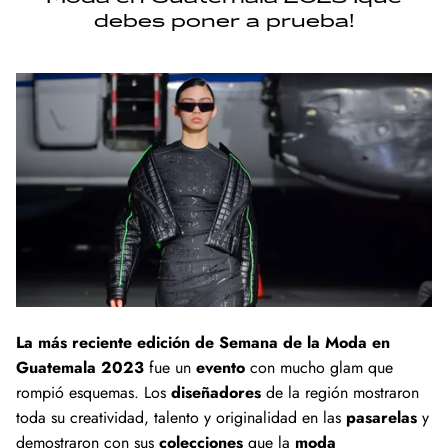
debes poner a prueba!
OUR BRAND STORY
SWIMWEAR
Welcome to the 33:3 Sisterhood
A space where we uplift and inspire each
other to unlock our unique divine potential.
33:3 isn't simply about reaching a destinatio
it's about the journey of embracing our
La más reciente edición de Semana de la Moda en
collective spirit.
Guatemala 2023
fue un
evento
con mucho glam que
rompió esquemas. Los
diseñadores
de la región mostraron
toda su creatividad, talento y originalidad en las
pasarelas
y
View Full Story
demostraron con sus
colecciones
que la
moda